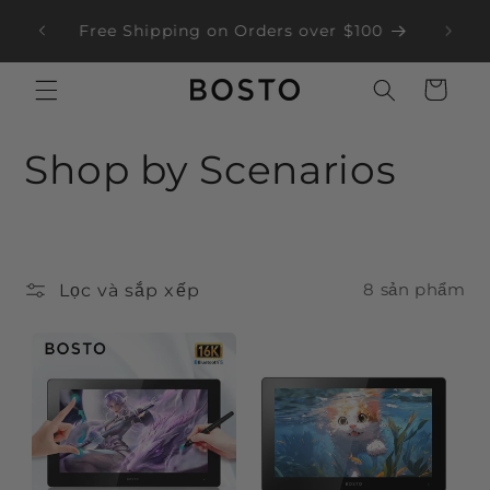
Chuyển
đến nội
Free Shipping on Orders over $100
dung
Giỏ
hàng
B
Shop by Scenarios
ộ
s
Lọc và sắp xếp
8 sản phẩm
ư
u
t
ậ