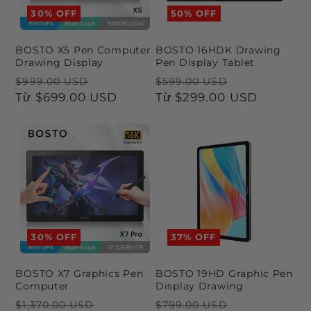
p
30% OFF
50% OFF
:
BOSTO X5 Pen Computer
BOSTO 16HDK Drawing
Drawing Display
Pen Display Tablet
Giá
Giá
Giá
Giá
$999.00 USD
$599.00 USD
thông
Từ
$699.00 USD
ưu
thông
Từ
$299.00 USD
ưu
thường
đãi
thường
đãi
30% OFF
37% OFF
BOSTO X7 Graphics Pen
BOSTO 19HD Graphic Pen
Computer
Display Drawing
Giá
Giá
Giá
Giá
$1,370.00 USD
$799.00 USD