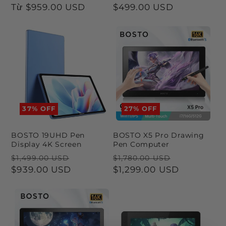
thông
Từ
$959.00 USD
ưu
thông
$499.00 USD
ưu
thường
đãi
thường
đãi
37% OFF
27% OFF
BOSTO 19UHD Pen
BOSTO X5 Pro Drawing
Display 4K Screen
Pen Computer
Giá
Giá
Giá
Giá
$1,499.00 USD
$1,780.00 USD
thông
$939.00 USD
ưu
thông
$1,299.00 USD
ưu
thường
đãi
thường
đãi